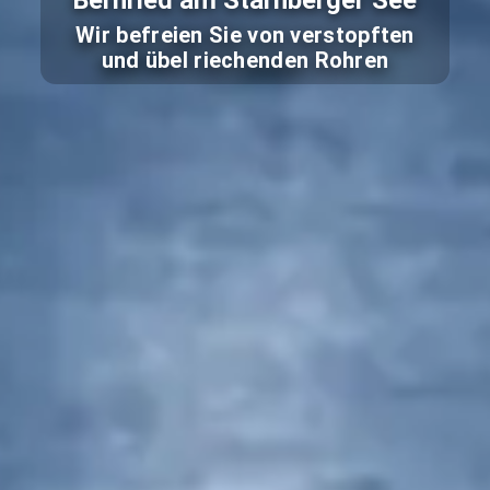
Bernried am Starnberger See
Wir befreien Sie von verstopften
und übel riechenden Rohren