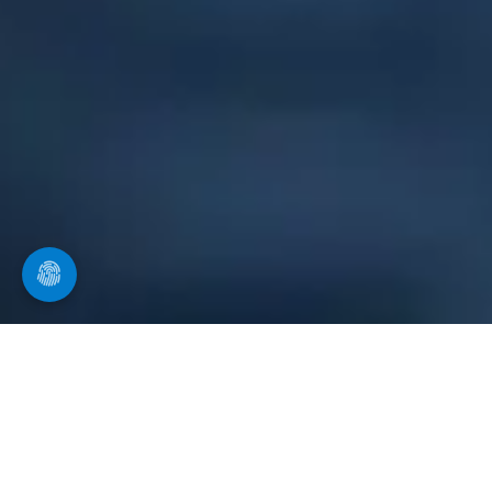
Ihr Spezialist in Breitengüßbach
für Kanalreinigung
Wir führen Kanalinspektionen und