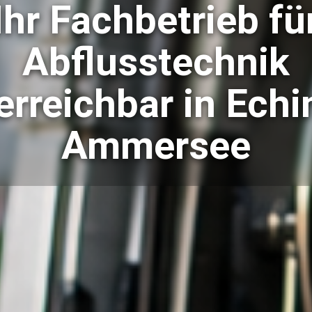
Ihr Fachbetrieb fü
Abflusstechnik
erreichbar in Ech
Ammersee