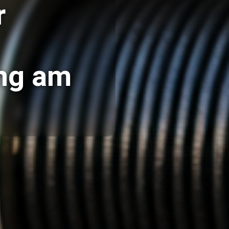
r
ing am