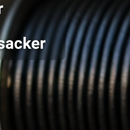
r
sacker