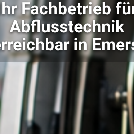
Ihr Fachbetrieb fü
Abflusstechnik
erreichbar in Emer