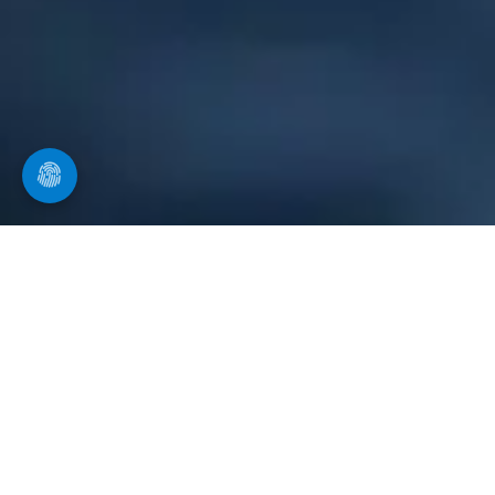
Ihr Spezialist in Engelsberg
für Rohrreinigung
Ein verstopftes Rohr, ein verstopfter Abfluss oder
unangenehme Gerüche aus dem Abfluss treten oft
plötzlich auf. Häufige Ursachen sind Haare, Fett,
Essensreste oder Kalkablagerungen im