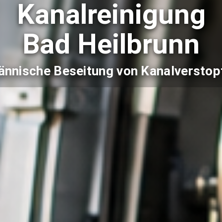
Kanalreinigung
Bad Heilbrunn
nnische Beseitung von Kanalversto