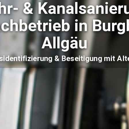
hr- & Kanalsanier
chbetrieb in Burg
Allgäu
identifizierung & Beseitigung mit Alt