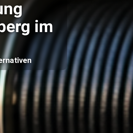
ung
berg im
ernativen