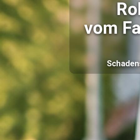
Ro
vom Fa
Schadens