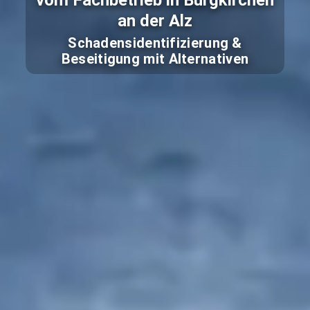
vom Fachbetrieb in Burgkirchen
an der Alz
Schadensidentifizierung &
Beseitigung mit Alternativen