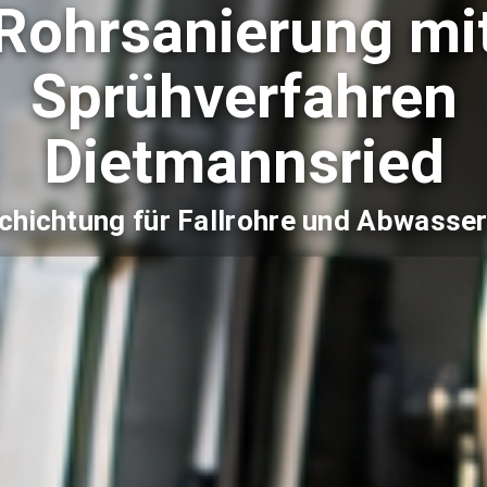
Rohrsanierung mi
Sprühverfahren
Dietmannsried
chichtung für Fallrohre und Abwasser