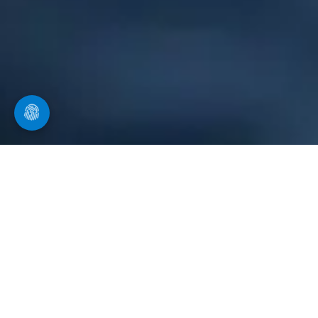
Ihr Spezialist in Dorfen
für Rohrreinigung
Ein verstopftes Rohr, ein verstopfter Abfluss oder
unangenehme Gerüche aus dem Abfluss treten oft
plötzlich auf. Häufige Ursachen sind Haare, Fett,
Essensreste oder Kalkablagerungen im