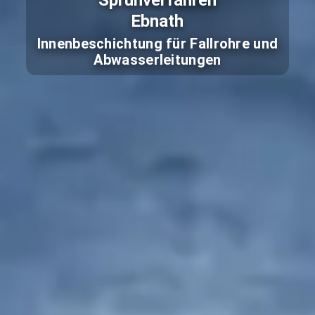
Sprühverfahren
Ebnath
Innenbeschichtung für Fallrohre und
Abwasserleitungen