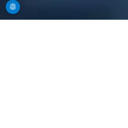
Inspektion und Reinigung von
Regenwasseranlagen
Zisternenreinigung in Eching am Ammersee
Auf dem Boden der Zisterne bildet sich eine
Sedimentschicht, die in mehreren Jahren auf circa
fünf Zentimeter heranwächst und verantwortlich
für unangenehme Gerüche ist. Diese Ablagerungen
führen auch zur Minderung der Wasserqualität.