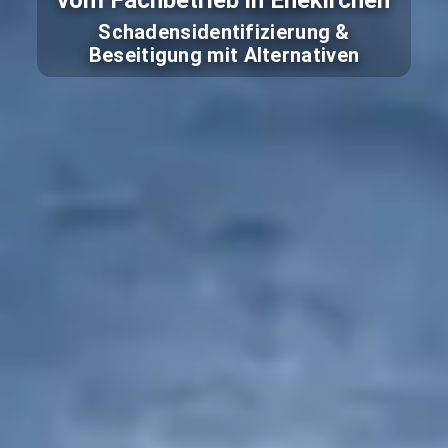
vom Fachbetrieb in Ehekirchen
Schadensidentifizierung &
Beseitigung mit Alternativen