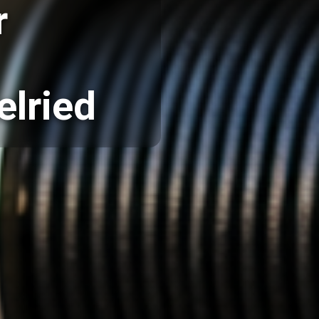
r
elried