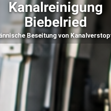
Kanalreinigung
Biebelried
nnische Beseitung von Kanalversto